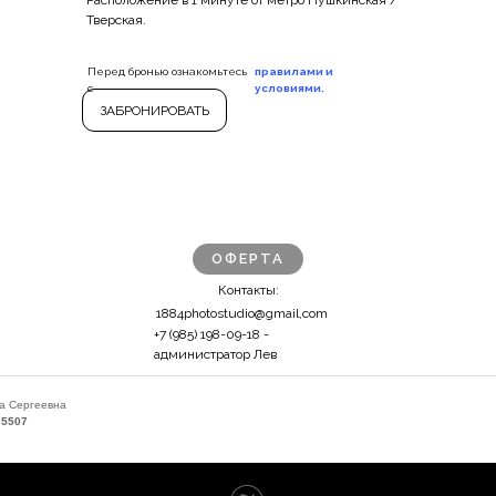
Расположение в 1 минуте от метро Пушкинская /
Тверская.
Перед бронью ознакомьтесь
правилами и
с
условиями.
ЗАБРОНИРОВАТЬ
ОФЕРТА
Контакты:
1884photostudio@gmail,com
+7 (985) 198-09-18 -
администратор Лев
а Сергеевна
65507